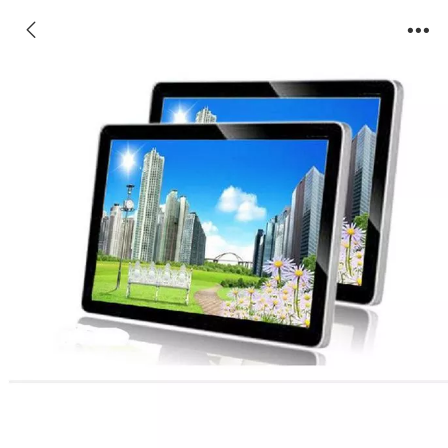
75寸触摸壁挂广告机